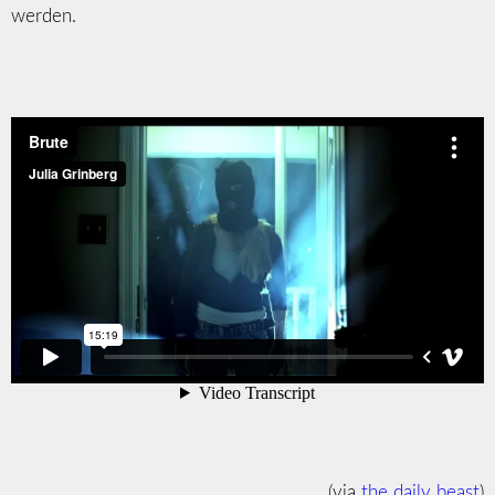
werden.
(via
the daily beast
)