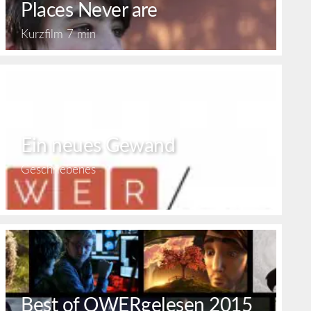
Places Never are
Kurzfilm
7 min
Ein neues Gewand
Geschriebenes
Best of QWERgelesen 2015