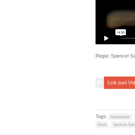
Regie: Spencer S
Link zum Vi
Tags:
Apokalypse
Short
Spencer Sus