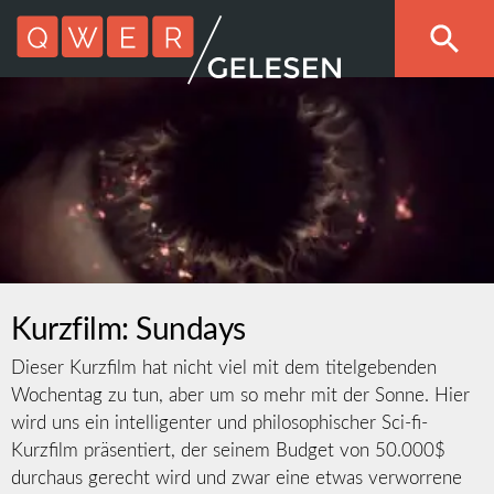
Kurzfilm: Sundays
Dieser Kurzfilm hat nicht viel mit dem titelgebenden
Wochentag zu tun, aber um so mehr mit der Sonne. Hier
wird uns ein intelligenter und philosophischer Sci-fi-
Kurzfilm präsentiert, der seinem Budget von 50.000$
durchaus gerecht wird und zwar eine etwas verworrene