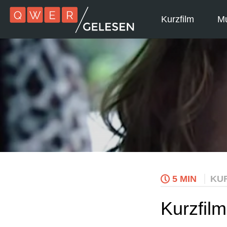
Kurzfilm
Mu
5 MIN
KU
Kurzfilm