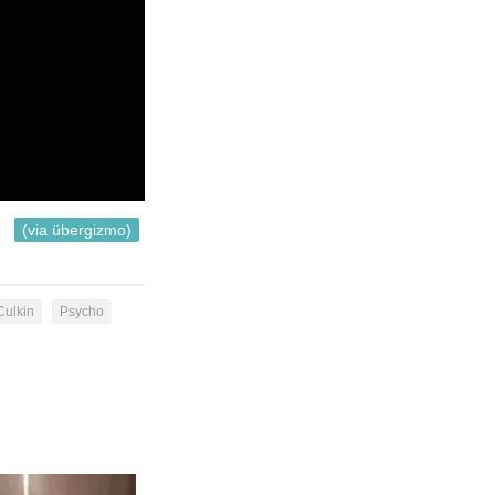
(via übergizmo)
Culkin
Psycho