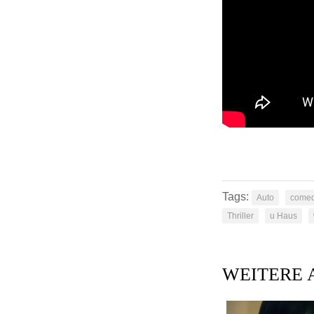
Tags:
Auto
come
Thriller
u Haus
WEITERE 