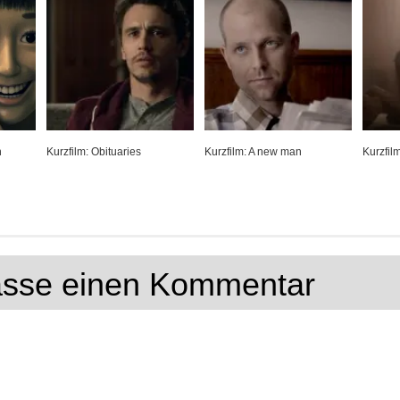
h
Kurzfilm: Obituaries
Kurzfilm: A new man
Kurzfil
lasse einen Kommentar