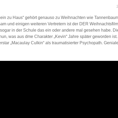
allein zu Haus“ gehört genauso zu Weihnachten wie Tannenbau
am und einigen weiteren Vertretern ist der DER Weihnachtsfilm
n sogar in der Schule das ein oder andere mal gesehen habe. D
 nun, was aus dme Charakter „Kevin“ Jahre später geworden ist. 
erstar „Macaulay Culkin“ als traumatisierter Psychopath. Geniale