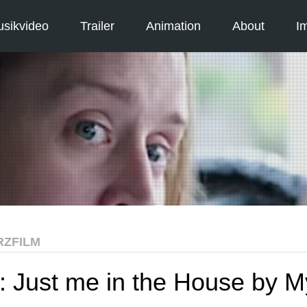
sikvideo
Trailer
Animation
About
I
RZFILM
: Just me in the House by M