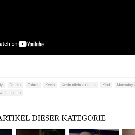
dy
Drama
Fahrer
Kevin
Kevin allein zu Haus
Kind
Macaulay 
weihnachten
ARTIKEL DIESER KATEGORIE