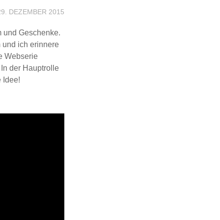
29. DEZEMBER 2015
m und Geschenke.
 und ich erinnere
ie Webserie
In der Hauptrolle
 Idee!