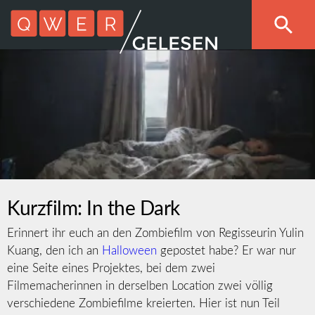
Kurzfilm: In the Dark
Erinnert ihr euch an den Zombiefilm von Regisseurin Yulin
Kuang, den ich an
Halloween
gepostet habe? Er war nur
eine Seite eines Projektes, bei dem zwei
Filmemacherinnen in derselben Location zwei völlig
verschiedene Zombiefilme kreierten. Hier ist nun Teil