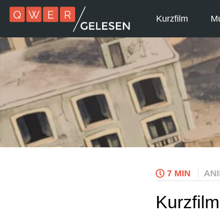
Kurzfilm
Mu
7 MIN
AN
Kurzfilm