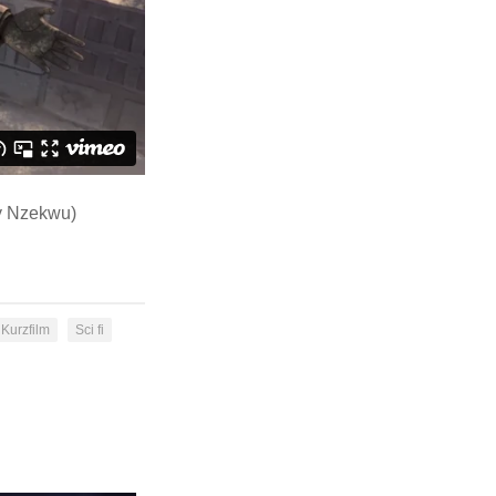
ly Nzekwu)
Kurzfilm
Sci fi