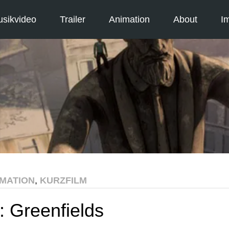
sikvideo
Trailer
Animation
About
I
IMATION
,
KURZFILM
: Greenfields