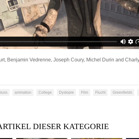
urt, Benjamin Vedrenne, Joseph Coury, Michel Durin and Char
luss
animation
College
Dystopie
Film
Flucht
Greenfields
ARTIKEL DIESER KATEGORIE