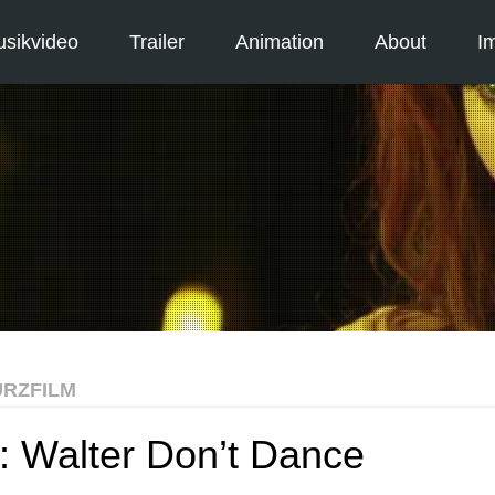
sikvideo
Trailer
Animation
About
I
RZFILM
m: Walter Don’t Dance