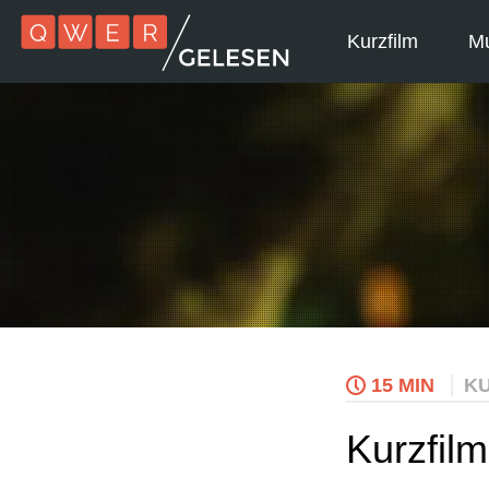
Kurzfilm
Mu
15 MIN
KU
Kurzfil