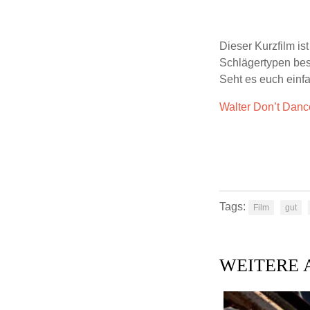
Dieser Kurzfilm is
Schlägertypen bes
Seht es euch einf
Walter Don’t Danc
Tags:
Film
gut
WEITERE 