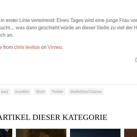
t in erster Linie verwirrend: Eines Tages wird eine junge Frau v
ucht… was dann geschieht würde an dieser Stelle zu viel der H
ach an.
e
from
chris levitus
on
Vimeo
.
kurz
Kurzfilm
Short
Thriller
WalterDon't Dance
ARTIKEL DIESER KATEGORIE