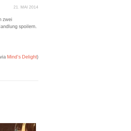
21. MAI 2014
on zwei
andlung spoilern.
(via
Mind’s Delight
)