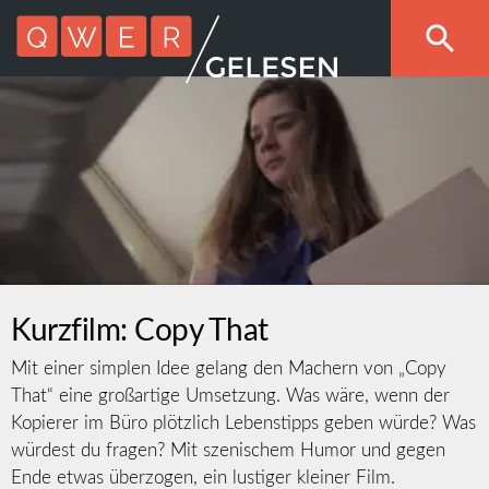
Kurzfilm: Copy That
Mit einer simplen Idee gelang den Machern von „Copy
That“ eine großartige Umsetzung. Was wäre, wenn der
Kopierer im Büro plötzlich Lebenstipps geben würde? Was
würdest du fragen? Mit szenischem Humor und gegen
Ende etwas überzogen, ein lustiger kleiner Film.