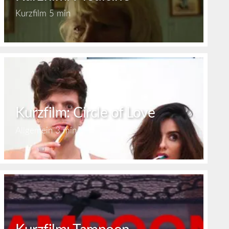
Kurzfilm
5 min
Kurzfilm: Circle of Love
Allgemein
3 min