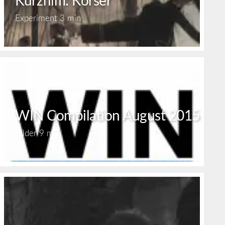
Kurzfilm: Korser
Experiment
3 min
WIN Compilation August 2015
Bilder
9 min