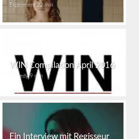
Experiment
22 min
WIN Compilation April 2016
Comedy
9 min
Ein Interview mit Regisseur