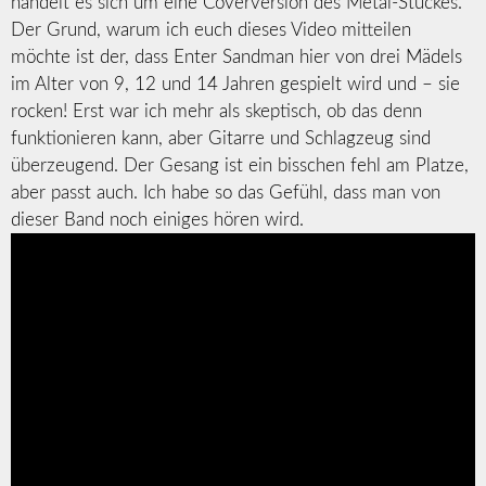
handelt es sich um eine Coverversion des Metal-Stückes.
Der Grund, warum ich euch dieses Video mitteilen
möchte ist der, dass Enter Sandman hier von drei Mädels
im Alter von 9, 12 und 14 Jahren gespielt wird und – sie
rocken! Erst war ich mehr als skeptisch, ob das denn
funktionieren kann, aber Gitarre und Schlagzeug sind
überzeugend. Der Gesang ist ein bisschen fehl am Platze,
aber passt auch. Ich habe so das Gefühl, dass man von
dieser Band noch einiges hören wird.