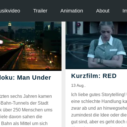
sikvideo
Trailer
Animation
About
I
Ich liebe gutes Storytelling!
etzten sechs Jahren kamen
eine schlechte Handlung k
-Bahn-Tunnels der Stadt
zwar ab und an hinwegseh
k über 250 Menschen ums
zumindest die Idee oder die
iele davon sahen die
gut sind, aber es geht doch 
Bahn als Mittel um sich