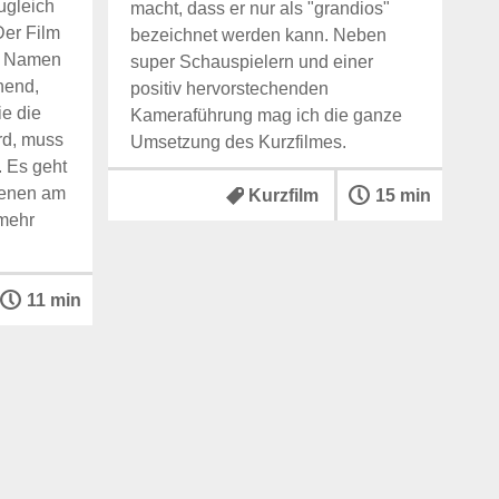
ugleich
macht, dass er nur als "grandios"
Der Film
bezeichnet werden kann. Neben
en Namen
super Schauspielern und einer
nend,
positiv hervorstechenden
ie die
Kameraführung mag ich die ganze
rd, muss
Umsetzung des Kurzfilmes.
 Es geht
denen am
Kurzfilm
15 min
 mehr
11 min