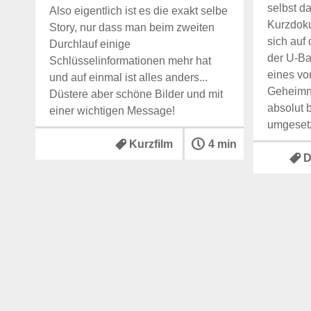
selbst d
Also eigentlich ist es die exakt selbe
Kurzdoku
Story, nur dass man beim zweiten
sich auf 
Durchlauf einige
der U-Ba
Schlüsselinformationen mehr hat
eines vo
und auf einmal ist alles anders...
Geheimni
Düstere aber schöne Bilder und mit
absolut 
einer wichtigen Message!
umgesetz
Kurzfilm
4 min
D