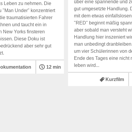
über eine spannende und z
as Leben zu nehmen. Die
gut umgesetzte Handlung. 
 "Man Under" konzentriert
mit dem etwas einfallslos
die traumatisierten Fahrer
"RED" beginnt mäßig span
hnen und taucht ein in
aber sobald man versteht w
n New Yorks finsteren
Handlung hier inszeniert wi
ssen. Diese Doku ist
man unbedingt dranbleiben.
bedrückend aber sehr gut
um vier Schülerinnen von 
t.
Ende des Tages eine nicht
leben wird...
okumentation
12 min
Kurzfilm