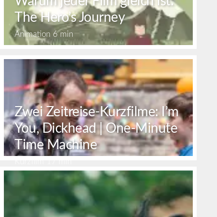
Warum jeder Film gleich ist:
The Hero’s Journey
Animation
6 min
Zwei Zeitreise-Kurzfilme: I’m
You, Dickhead | One-Minute
Time Machine
Kurzfilm
17 min