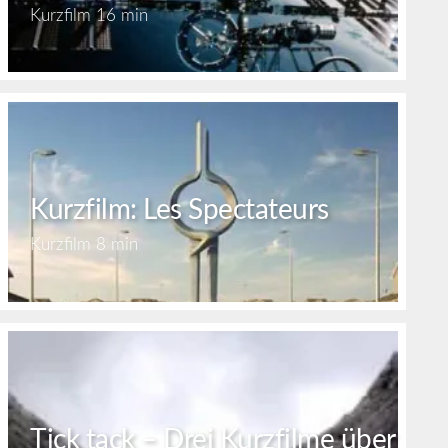
Kurzfilm
16 min
Kurzfilm: Les Spectateurs
Kurzfilm
8 min
Tick tack – Drei Kurzfilme über