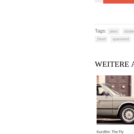
Tags:
alien
düste
Short
spannend
WEITERE 
Kurzfilm: The Fly