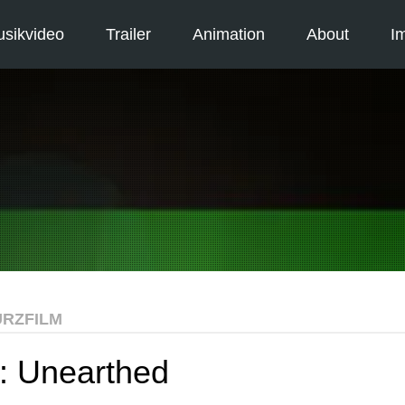
sikvideo
Trailer
Animation
About
I
RZFILM
m: Unearthed