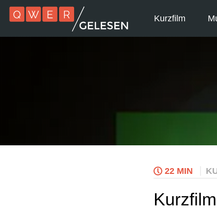
Kurzfilm
Mu
22 MIN
KU
Kurzfil