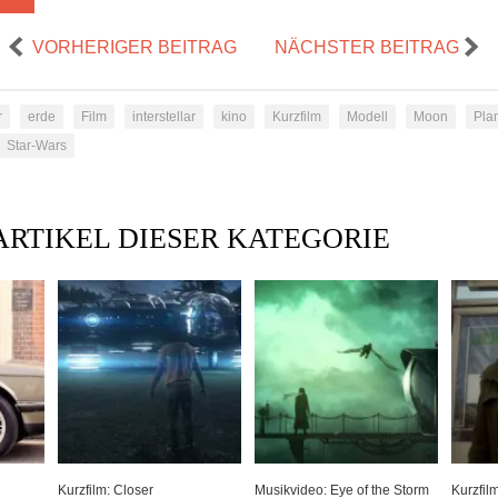
VORHERIGER BEITRAG
NÄCHSTER BEITRAG
r
erde
Film
interstellar
kino
Kurzfilm
Modell
Moon
Plan
Star-Wars
ARTIKEL DIESER KATEGORIE
Kurzfilm: Closer
Musikvideo: Eye of the Storm
Kurzfil