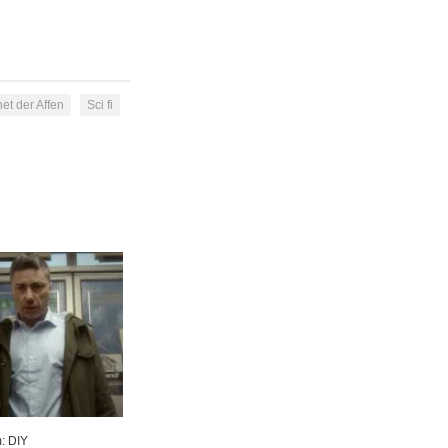
et der Affen
Sci fi
m: DIY