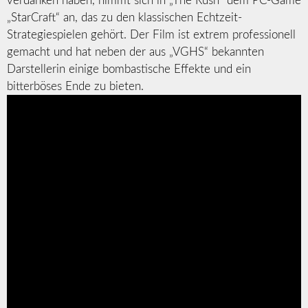
verdanken haben, nimmt sich in „The Rush“ dem PC-Game
„StarCraft“ an, das zu den klassischen Echtzeit-
Strategiespielen gehört. Der Film ist extrem professionell
gemacht und hat neben der aus „VGHS“ bekannten
Darstellerin einige bombastische Effekte und ein
bitterböses Ende zu bieten.