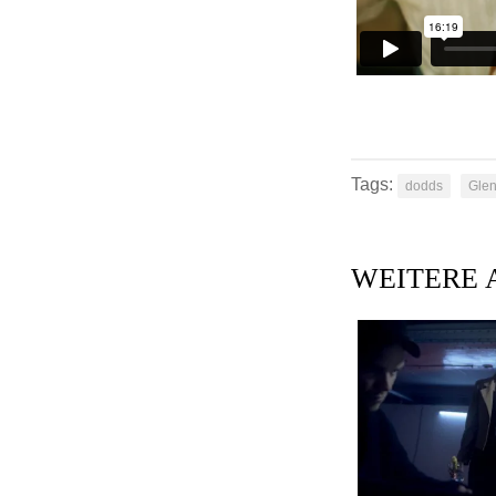
Tags:
dodds
Gle
WEITERE 