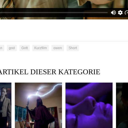
nn
god
Gott
Kurzfilm
owen
Short
ARTIKEL DIESER KATEGORIE