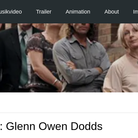
sikvideo
Trailer
Animation
About
I
m: Glenn Owen Dodds