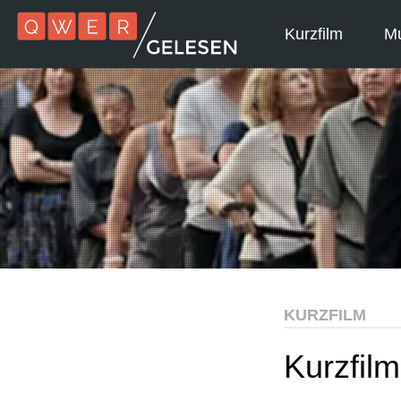
Kurzfilm
Mu
KURZFILM
Kurzfil