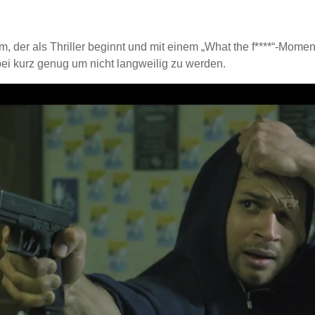
lm, der als Thriller beginnt und mit einem „What the f****“-Momen
i kurz genug um nicht langweilig zu werden.