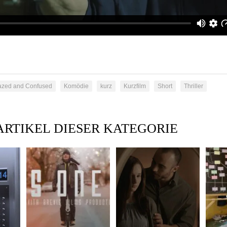
azed and Confused
Komödie
kurz
Kurzfilm
Short
Thriller
ARTIKEL DIESER KATEGORIE