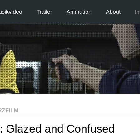
sikvideo
Trailer
Animation
About
I
RZFILM
m: Glazed and Confused