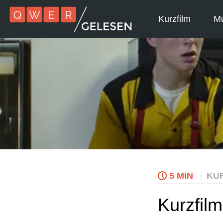
Kurzfilm
Mu
5 MIN
KU
Kurzfil