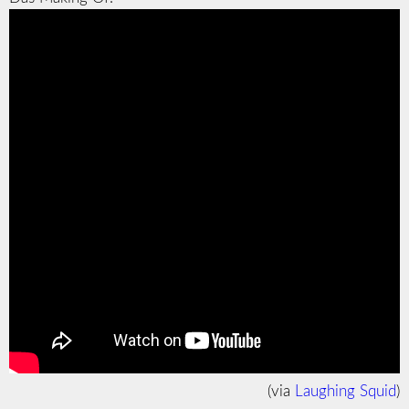
(via
Laughing Squid
)