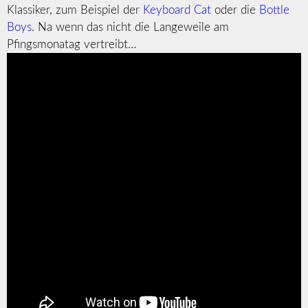
Klassiker, zum Beispiel der
Keyboard Cat
oder die
Bottle
Boys
. Na wenn das nicht die Langeweile am
Pfingsmonatag vertreibt…