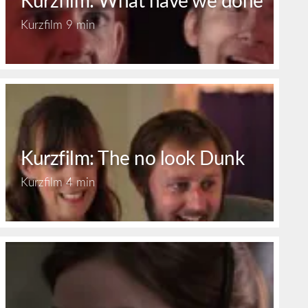
Kurzfilm: What have we done
Kurzfilm
9 min
Kurzfilm: The no look Dunk
Kurzfilm
4 min