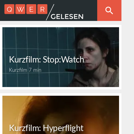
Kurzfilm: Stop:Watch
Kurzfilm
7 min
Kurzfilm: Hyperflight