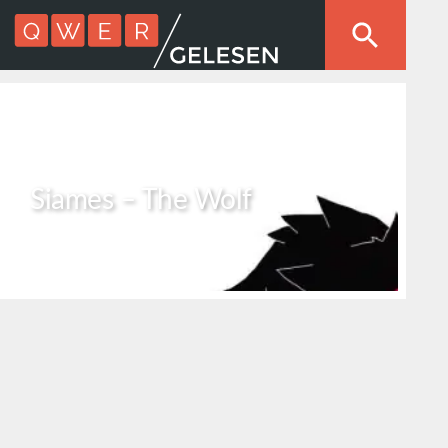
Siames – The Wolf
Musikvideo
3 min