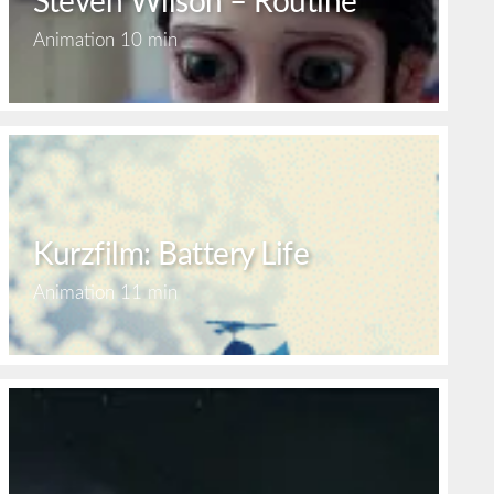
Steven Wilson – Routine
Animation
10 min
Kurzfilm: Battery Life
Animation
11 min