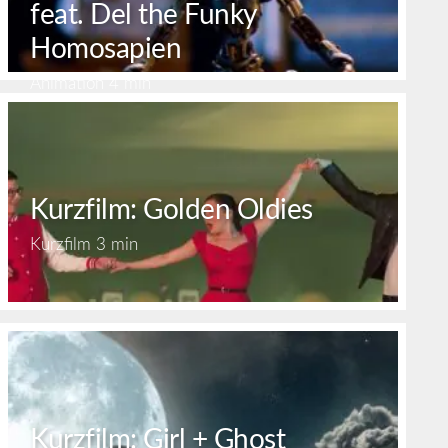
feat. Del the Funky
Homosapien
Animation
4 min
Kurzfilm: Golden Oldies
Kurzfilm
3 min
Kurzfilm: Girl + Ghost