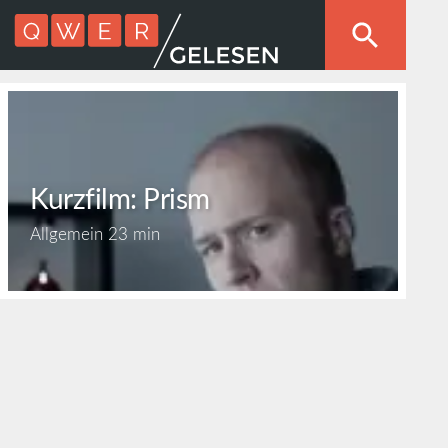
Kurzfilm: Prism
Allgemein
23 min