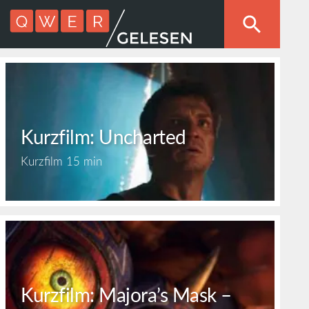
Kurzfilm: Uncharted
Kurzfilm
15 min
Kurzfilm: Majora’s Mask –