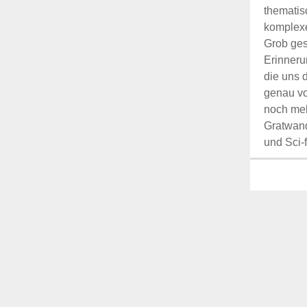
thematis
komplexe
Grob ges
Erinneru
die uns 
genau vo
noch meh
Gratwan
und Sci-f