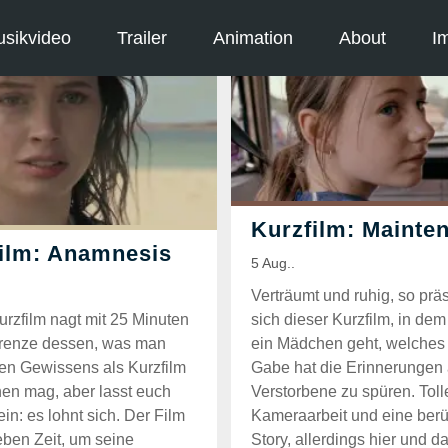
sikvideo
Trailer
Animation
About
I
Verträumt und ruhig, so präs
urzfilm nagt mit 25 Minuten
sich dieser Kurzfilm, in de
Grenze dessen, was man
ein Mädchen geht, welches
en Gewissens als Kurzfilm
Gabe hat die Erinnerungen
en mag, aber lasst euch
Verstorbene zu spüren. Toll
in: es lohnt sich. Der Film
Kameraarbeit und eine ber
eben Zeit, um seine
Story, allerdings hier und d