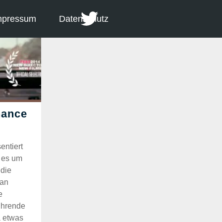
mpressum
Datenschutz
entiert
m es um
 die
 an
e
ührende
a etwas