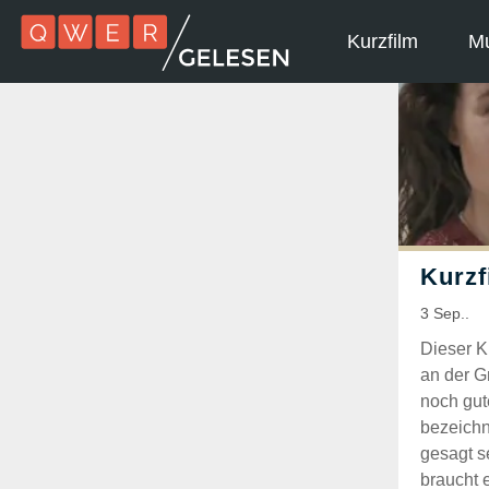
Kurzfilm
Mu
Dieser K
an der 
noch gut
bezeichn
gesagt se
braucht 