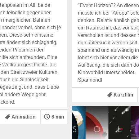
enposten im All, beide
"Event Horizon"? An diesen
ich feindlich gegenüber,
musste ich bei "Atropa" sofo
in imergleichen Bahnen
denken. Relativ ähnlich ge
einander vorbei, ohne sich je
ein Raumschiff, das vor läng
ren. Diese sehr einsame
verschollen ist und dessen 
te ändert sich schlagartig,
nun untersucht werden soll.
eiden Pilotinnen der
spannend und aufwändig ins
ffe sich anfreunden. Eine
lohnt sich hier vor allem die
e Weltraumgeschichte, die
Auflösung, die sich dann d
 den Streit zweier Kulturen,
Kinovorbild unterscheidet.
auch die Sinnlosigkeit
Spannend!
ieges zeigt und, dass Liebe
l andere Wege geht.
Kurzfilm
uckend.
Animation
8 min