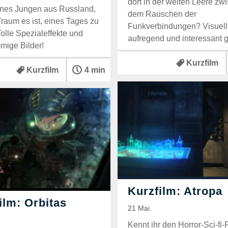
dort in der weiten Leere zw
nes Jungen aus Russland,
dem Rauschen der
raum es ist, eines Tages zu
Funkverbindungen? Visuell
Tolle Spezialeffekte und
aufregend und interessant 
mmige Bilder!
Kurzfilm
Kurzfilm
4 min
Kennt ihr den Horror-Sci-fi-