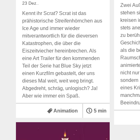
Zwei Auß
stehen s
Kennt ihr Scrat? Scrat ist das
kreisen 
prähistorische Streifenhörnchen aus
stets an
Ice Age und immer wieder
zu berüh
mitverantwortlich für die dieversen
Geschich
Katastrophen, die über die
als die b
Eiszeitviecher hereinbrechen. Als
Raumschi
eine Art Trailer für den kommenden
animiert
Teil der Serie hat Blue Sky jetzt
nicht nur
einen Kurzfilm gebastelt, der uns
sondern 
dieses Mal weit, weit weg bringt.
eines Kr
Abgedreht, schräg, unlogisch? Ja!
manchma
Aber wie immer ein Spaß.
Beeindr
Animation
5 min