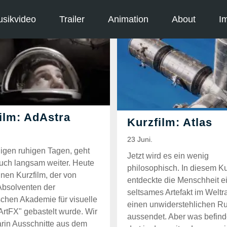
sikvideo
Trailer
Animation
About
I
igen ruhigen Tagen, geht
Jetzt wird es ein wenig
auch langsam weiter. Heute
philosophisch. In diesem Ku
inen Kurzfilm, der von
entdeckte die Menschheit e
Absolventen der
seltsames Artefakt im Welt
schen Akademie für visuelle
einen unwiderstehlichen Ru
"ArtFX" gebastelt wurde. Wir
aussendet. Aber was befind
rin Ausschnitte aus dem