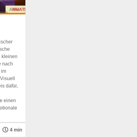
ischer
ische
 kleinen
e nach
 im
Visuell
is dafür,
e einen
otionale
4 min