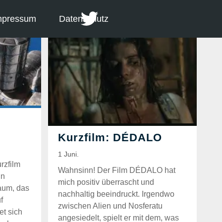
mpressum
Datenschutz
rzfilm
Wahnsinn! Der Film DÉDALO hat
in
mich positiv überrascht und
raum, das
nachhaltig beeindruckt. Irgendwo
f
zwischen Alien und Nosferatu
et sich
angesiedelt, spielt er mit dem, was