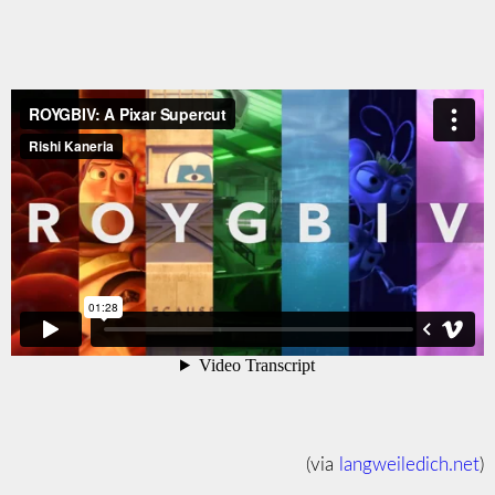
(via
langweiledich.net
)