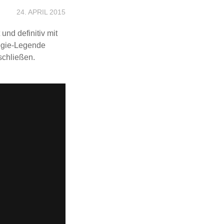
24. APRIL 2015
und definitiv mit
egie-Legende
schließen.