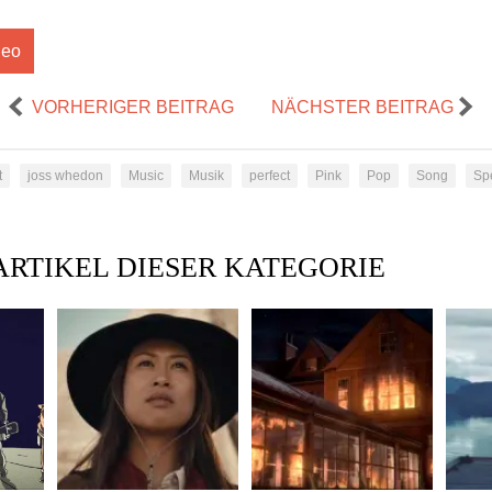
deo
VORHERIGER BEITRAG
NÄCHSTER BEITRAG
t
joss whedon
Music
Musik
perfect
Pink
Pop
Song
Sp
ARTIKEL DIESER KATEGORIE