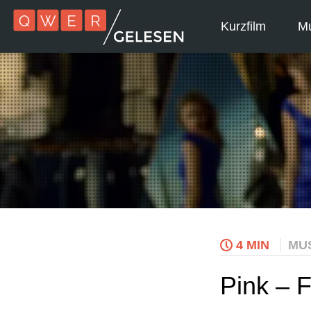
Kurzfilm
Mu
4 MIN
MU
Pink – F