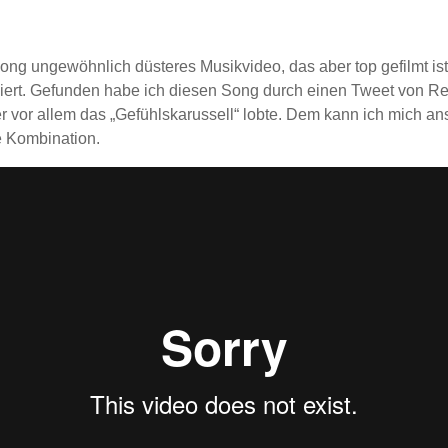
ong ungewöhnlich düsteres Musikvideo, das aber top gefilmt ist 
ert. Gefunden habe ich diesen Song durch einen Tweet von R
r vor allem das „Gefühlskarussell“ lobte. Dem kann ich mich an
te Kombination.