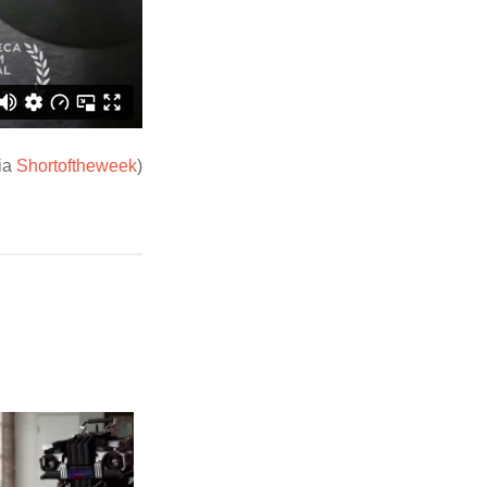
ia
Shortoftheweek
)