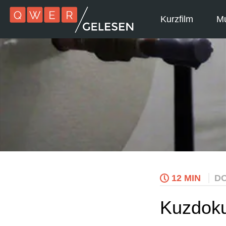
Kurzfilm
Mu
12 MIN
D
Kuzdoku