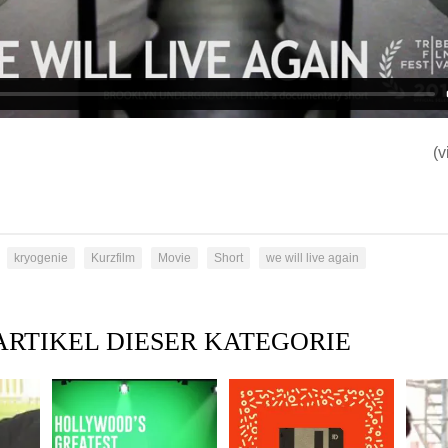
(v
kryogenie
Kurzfilm
Movie
Short
we will live again
ARTIKEL DIESER KATEGORIE