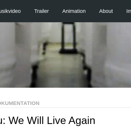
sikvideo
Trailer
Animation
About
I
OKUMENTATION
: We Will Live Again