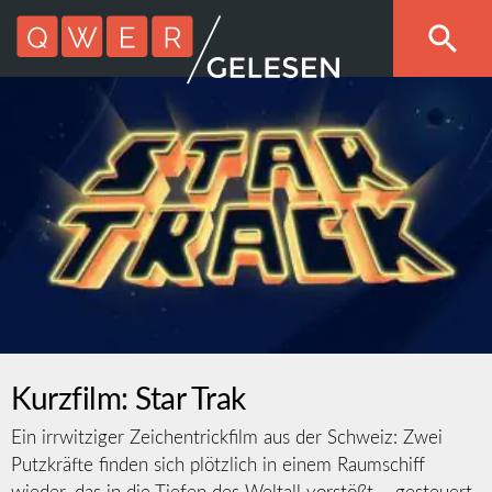
Kurzfilm: Star Trak
Ein irrwitziger Zeichentrickfilm aus der Schweiz: Zwei
Putzkräfte finden sich plötzlich in einem Raumschiff