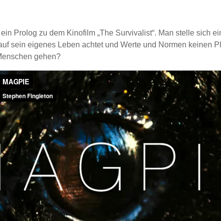
 ein Prolog zu dem Kinofilm „The Survivalist“. Man stelle sich ei
auf sein eigenes Leben achtet und Werte und Normen keinen P
 Menschen gehen?