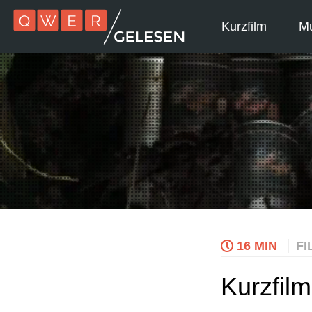
Kurzfilm
Mu
16 MIN
FI
Kurzfil