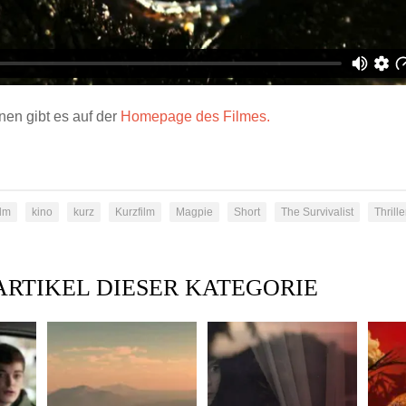
nen gibt es auf der
Homepage des Filmes.
ilm
kino
kurz
Kurzfilm
Magpie
Short
The Survivalist
Thrille
ARTIKEL DIESER KATEGORIE