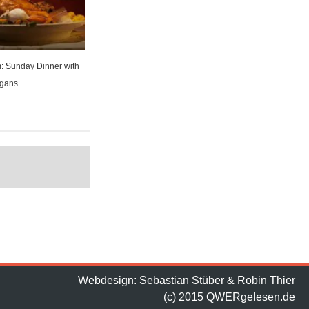
m: Sunday Dinner with
rgans
Webdesign: Sebastian Stüber & Robin Thier
(c) 2015 QWERgelesen.de