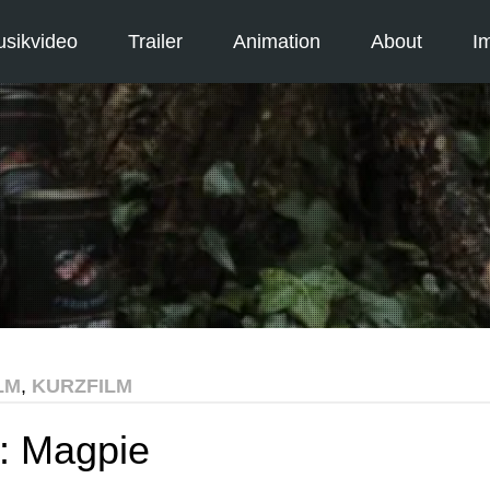
sikvideo
Trailer
Animation
About
I
LM
,
KURZFILM
m: Magpie