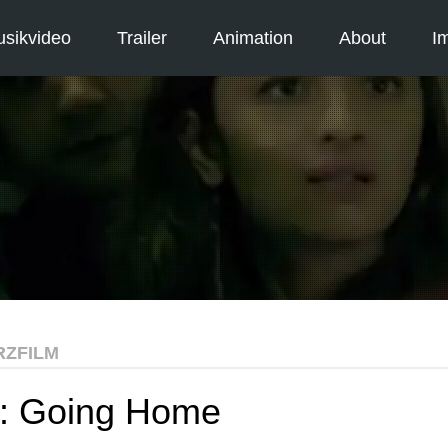
sikvideo
Trailer
Animation
About
I
RZFILM
m: Going Home