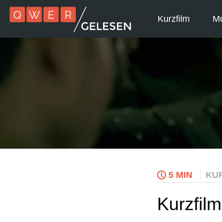
Kurzfilm
Mu
5 MIN
KU
Kurzfil