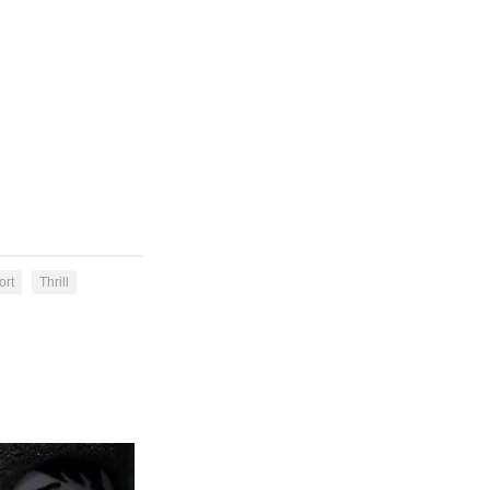
ort
Thrill