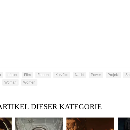
o
düster
Film
Frauen
Kurzfilm
Nacht
Power
Projekt
Sh
Woman
Women
ARTIKEL DIESER KATEGORIE