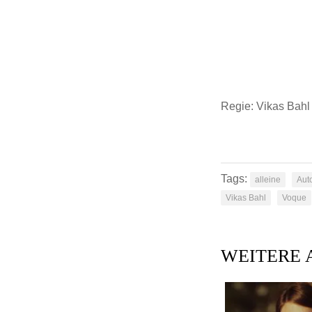
Regie:
Vikas Bahl
Tags:
alleine
Aut
Vikas Bahl
Voque
WEITERE 