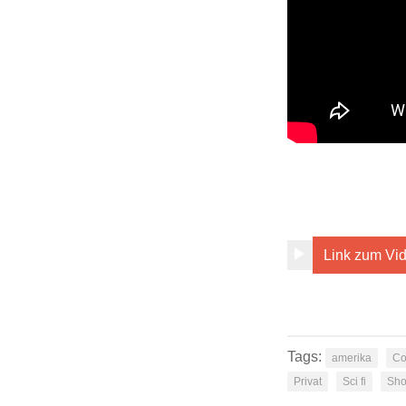
Link zum Vi
Tags:
amerika
Co
Privat
Sci fi
Sho