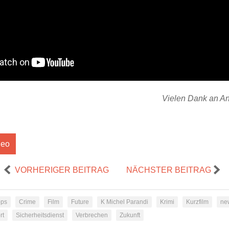
Vielen Dank an An
deo
VORHERIGER BEITRAG
NÄCHSTER BEITRAG
ps
Crime
Film
Future
K Michel Parandi
Krimi
Kurzfilm
ne
rt
Sicherheitsdienst
Verbrechen
Zukunft