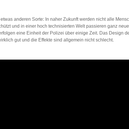
r etwas anderen Sorte: In naher Zukunft werden nicht alle Mens
chützt und in einer hoch technisierten Welt passieren ganz neue
rfolgen eine Einheit der Polizei über einige Zeit. Das Design 
irklich gut und die Effekte sind allgemein nicht schlecht.