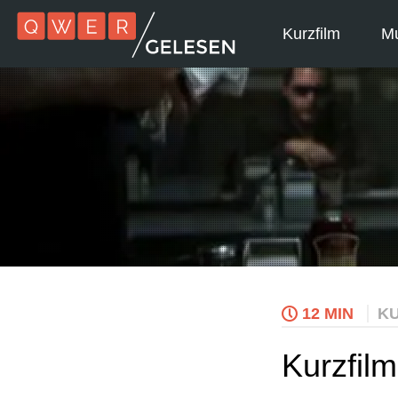
Kurzfilm
Mu
12 MIN
KU
Kurzfilm