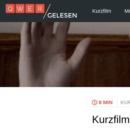
Kurzfilm
Mu
8 MIN
KU
Kurzfil