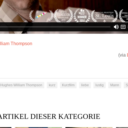
lliam Thompson
(via
Hughes William Thompson
kurz
Kurzfilm
liebe
lustig
Mann
S
ARTIKEL DIESER KATEGORIE