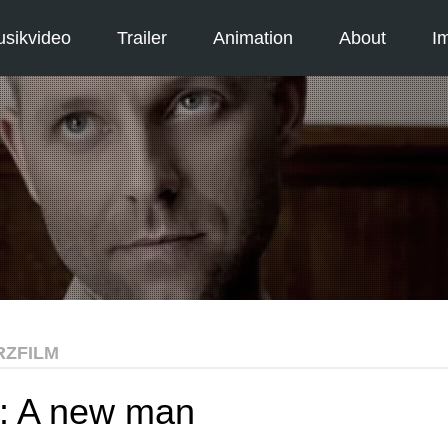
sikvideo
Trailer
Animation
About
I
RZFILM
m: A new man