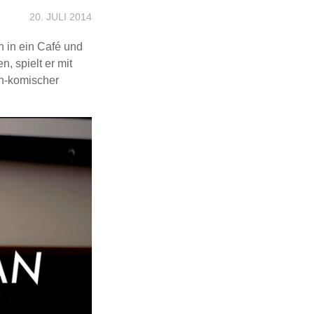
20. JULI 2014
h in ein Café und
, spielt er mit
ch-komischer