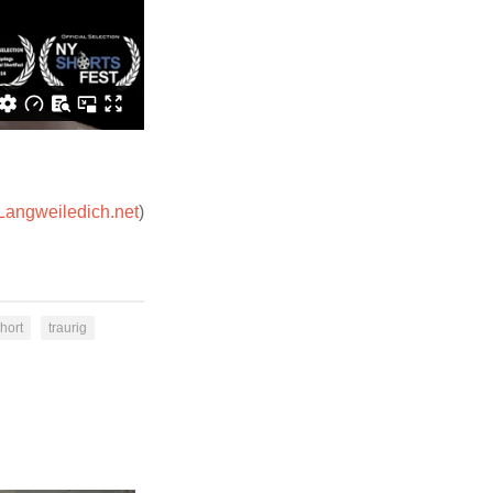
Langweiledich.net
)
hort
traurig