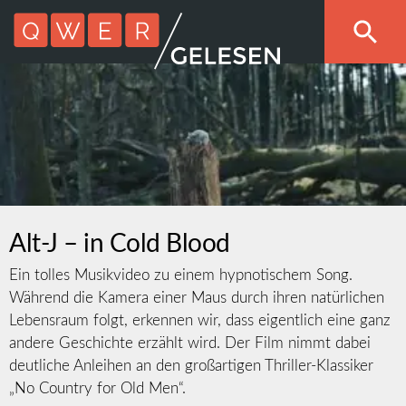
Alt-J – in Cold Blood
Ein tolles Musikvideo zu einem hypnotischem Song.
Während die Kamera einer Maus durch ihren natürlichen
Lebensraum folgt, erkennen wir, dass eigentlich eine ganz
andere Geschichte erzählt wird. Der Film nimmt dabei
deutliche Anleihen an den großartigen Thriller-Klassiker
„No Country for Old Men“.