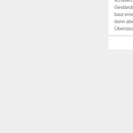
schaffen
Geständn
baut ein
dann abe
Überrasc