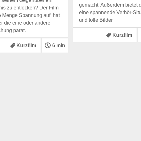
, seinem Gegenüber ein
gemacht. Außerdem bietet d
is zu entlocken? Der Film
eine spannende Verhör-Situ
e Menge Spannung auf, hat
und tolle Bilder.
r die eine oder andere
hung parat.
Kurzfilm
Kurzfilm
6 min