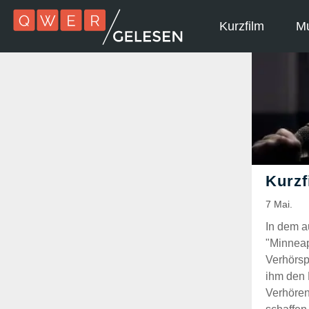
Kurzfilm
Mu
In dem a
"Minneap
Verhörspe
ihm den 
Verhören