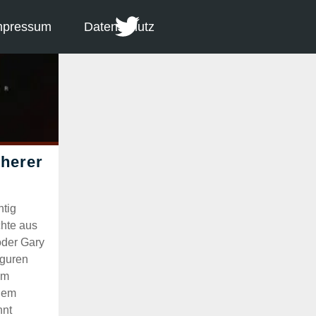
mpressum
Datenschutz
htig
hte aus
oder Gary
iguren
lm
inem
nnt