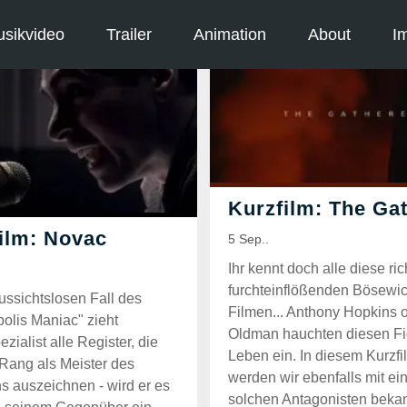
sikvideo
Trailer
Animation
About
I
Ihr kennt doch alle diese ric
furchteinflößenden Bösewic
ussichtslosen Fall des
Filmen... Anthony Hopkins 
olis Maniac" zieht
Oldman hauchten diesen F
zialist alle Register, die
Leben ein. In diesem Kurzfi
Rang als Meister des
werden wir ebenfalls mit e
s auszeichnen - wird er es
solchen Antagonisten beka