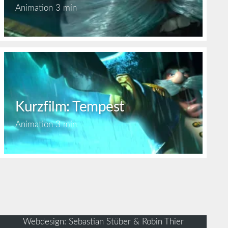
Animation
3 min
Kurzfilm: Tempest
Animation
3 min
Webdesign: Sebastian Stüber & Robin Thier