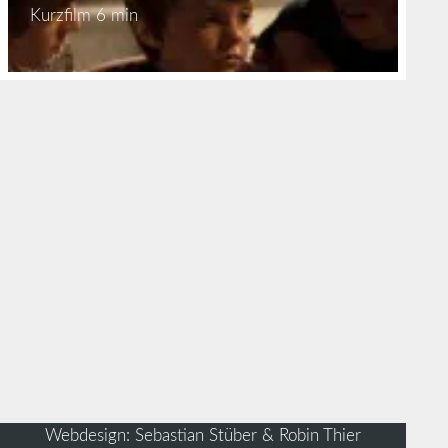
Kurzfilm
6 min
Webdesign: Sebastian Stüber & Robin Thier