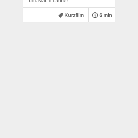
um. Macht Laune!
Kurzfilm
6 min