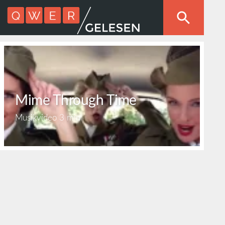
Mime Through Time
Musikvideo
3 min