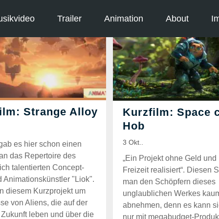
sikvideo
Trailer
Animation
About
I
gab es hier schon einen
 an das Repertoire des
„Ein Projekt ohne Geld und 
ich talentierten Concept-
Freizeit realisiert“. Diesen
d Animationskünstler "Liok".
man den Schöpfern dieses
in diesem Kurzprojekt um
unglaublichen Werkes kau
se von Aliens, die auf der
abnehmen, denn es kann si
 Zukunft leben und über die
nur mit megabudget-Produk