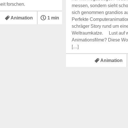
it forschen.
messen, sondern sieht scho
sich genommen grandios a
Animation
1 min
Perfekte Computeranimatio
schräger Story rund um ein
Weltraumkatze. Lust auf w
Animationsfilme? Diese Woc
[…]
Animation