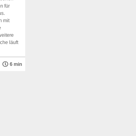
n für
us.
n mit
e
eitere
he läuft
6 min