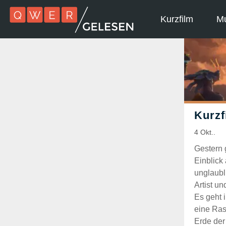
Kurzfilm
Mu
Gestern 
Einblick
unglaubl
Artist un
Es geht 
eine Ras
Erde der