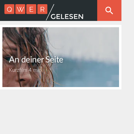
An deiner Seite
Kurzfilm
4 min