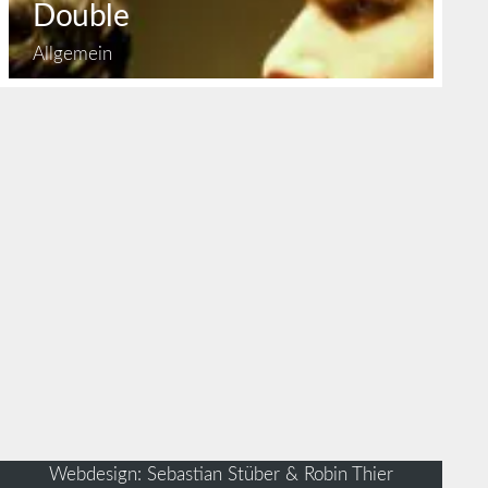
Double
Allgemein
Webdesign: Sebastian Stüber & Robin Thier