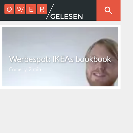
Werbespot: IKEAs bookbook
Comedy
2 min