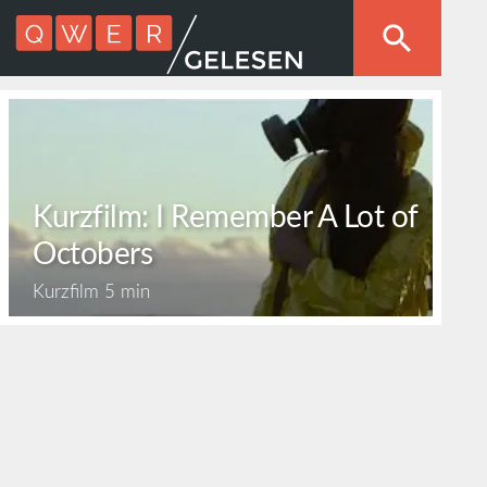
Kurzfilm: I Remember A Lot of
Octobers
Kurzfilm
5 min