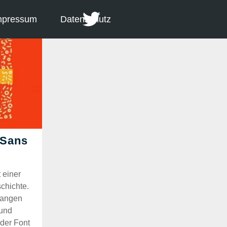
mpressum
Datenschutz
t einer
chichte.
 langen
rund
 der Font