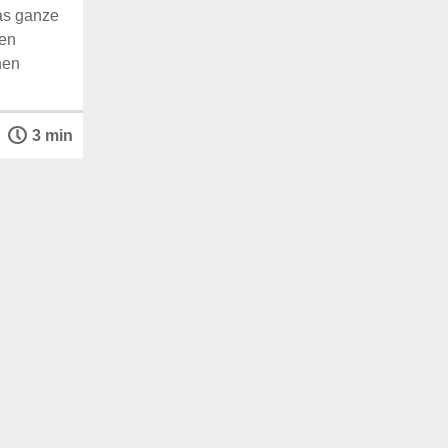
das ganze
nen
nen
3 min