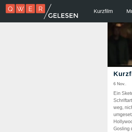
Kurzfilm
Mu
Ein Sketc
Schriftar
weg, nich
umgesetz
Hollywo
Gosling 