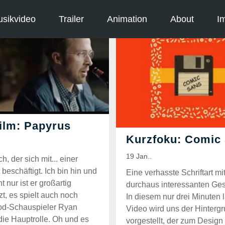
sikvideo
Trailer
Animation
About
I
h, der sich mit... einer
t beschäftigt. Ich bin hin und
Eine verhasste Schriftart mi
t nur ist er großartig
durchaus interessanten Ges
t, es spielt auch noch
In diesem nur drei Minuten
od-Schauspieler Ryan
Video wird uns der Hinterg
die Hauptrolle. Oh und es
vorgestellt, der zum Design