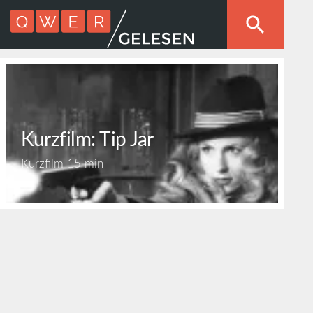
Kurzfilm: Tip Jar
Kurzfilm
15 min