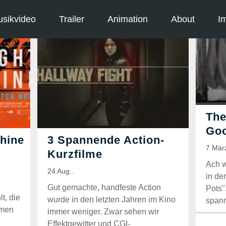
sikvideo
Trailer
Animation
About
I
Ach w
in de
Gut gemachte, handfeste Action
Pots"
t, die
wurde in den letzten Jahren im Kino
span
mmen
immer weniger. Zwar sehen wir
Effektgewitter und CGI-