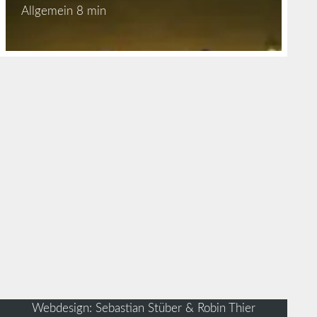
Allgemein
8 min
Webdesign: Sebastian Stüber & Robin Thier